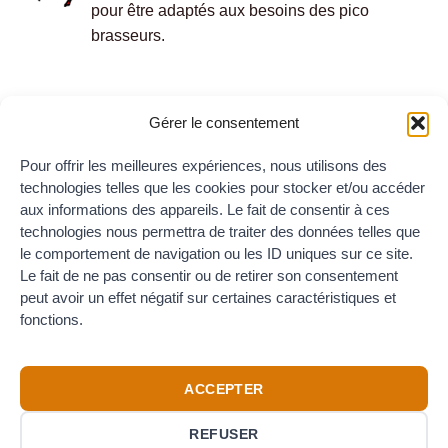
pour être adaptés aux besoins des pico
brasseurs.
Gérer le consentement
A VOTRE ÉCOUTE
N'hésitez pas à nous contacter avec vos
Pour offrir les meilleures expériences, nous utilisons des
technologies telles que les cookies pour stocker et/ou accéder
questions avant, pendant ou après votre achat.
aux informations des appareils. Le fait de consentir à ces
technologies nous permettra de traiter des données telles que
le comportement de navigation ou les ID uniques sur ce site.
Le fait de ne pas consentir ou de retirer son consentement
EXPÉDITION RAPIDE
peut avoir un effet négatif sur certaines caractéristiques et
Service rapide avec livraison par colis suivi à
fonctions.
partir de la France.
ACCEPTER
REFUSER
Credit
Visa
PayPal