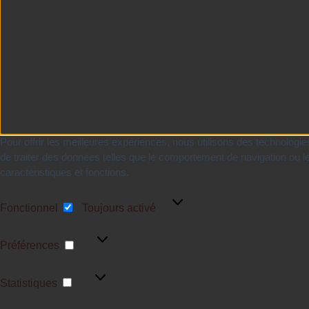
Pour offrir les meilleures expériences, nous utilisons des technologi
de traiter des données telles que le comportement de navigation ou les
caractéristiques et fonctions.
Fonctionnel
Fonctionnel
Toujours activé
Préférences
Préférences
Statistiques
Statistiques