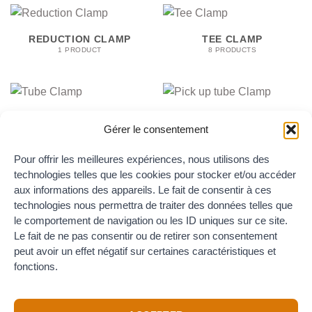
REDUCTION CLAMP
TEE CLAMP
1 PRODUCT
8 PRODUCTS
TUBE CLAMP
PICK UP TUBE CLAMP
Gérer le consentement
6 PRODUCTS
2 PRODUCTS
Pour offrir les meilleures expériences, nous utilisons des
technologies telles que les cookies pour stocker et/ou accéder
aux informations des appareils. Le fait de consentir à ces
U CLAMP
VALVES CLAMP
technologies nous permettra de traiter des données telles que
2 PRODUCTS
18 PRODUCTS
le comportement de navigation ou les ID uniques sur ce site.
Le fait de ne pas consentir ou de retirer son consentement
peut avoir un effet négatif sur certaines caractéristiques et
fonctions.
SPUNDING VALVE
Y CLAMP
CLAMP
1 PRODUCT
5 PRODUCTS