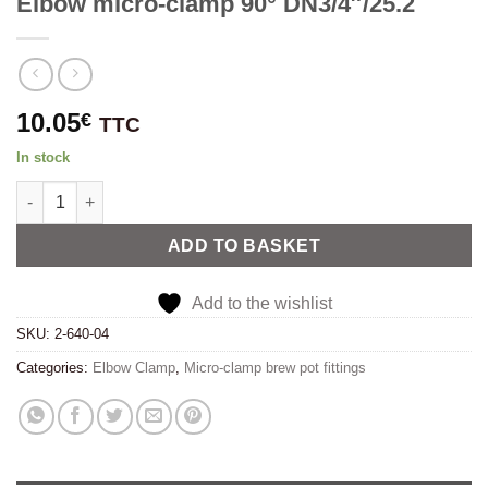
Elbow micro-clamp 90° DN3/4″/25.2
10.05
€
TTC
In stock
Elbow micro-clamp 90° DN3/4"/25.2 quantity
Alternative:
ADD TO BASKET
Add to the wishlist
SKU:
2-640-04
Categories:
Elbow Clamp
,
Micro-clamp brew pot fittings