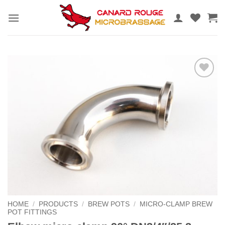
Skip
to
content
Add to
the
wishlist
HOME
/
PRODUCTS
/
BREW POTS
/
MICRO-CLAMP BREW
POT FITTINGS