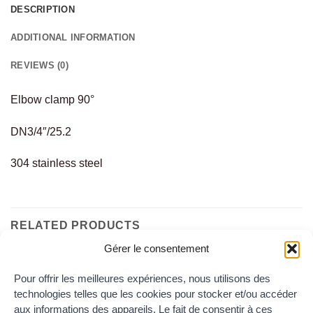
DESCRIPTION
ADDITIONAL INFORMATION
REVIEWS (0)
Elbow clamp 90°
DN3/4″/25.2
304 stainless steel
RELATED PRODUCTS
Gérer le consentement
Pour offrir les meilleures expériences, nous utilisons des
Add to
Add to
technologies telles que les cookies pour stocker et/ou accéder
the
the
wishlist
wishlist
aux informations des appareils. Le fait de consentir à ces