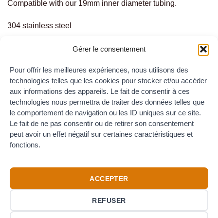
Compatible with our 19mm inner diameter tubing.
304 stainless steel
Gérer le consentement
RELATED PRODUCTS
Pour offrir les meilleures expériences, nous utilisons des
technologies telles que les cookies pour stocker et/ou accéder
aux informations des appareils. Le fait de consentir à ces
technologies nous permettra de traiter des données telles que
le comportement de navigation ou les ID uniques sur ce site.
HOSETAILS CLAMP
HOSETAILS CLAMP
Le fait de ne pas consentir ou de retirer son consentement
Hosetail clamp DN15/50.5
Hosetail clamp DN25/50.5
peut avoir un effet négatif sur certaines caractéristiques et
7.80
€
8.40
€
TTC
TTC
fonctions.
ACCEPTER
REFUSER