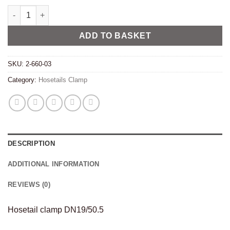
Hosetail clamp DN19/50.5 quantity
Alternative:
ADD TO BASKET
SKU:
2-660-03
Category:
Hosetails Clamp
DESCRIPTION
ADDITIONAL INFORMATION
REVIEWS (0)
Hosetail clamp DN19/50.5