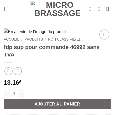
Passer
au
contenu
ACCUEIL
/
PRODUITS
/
NON CLASSIFIÉ(E)
fdp sup pour commande 46992 sans
TVA
13.16
€
quantité de fdp sup pour commande 46992 sans TVA
Alternative:
AJOUTER AU PANIER