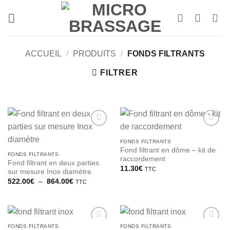
Passer
au
contenu
ACCUEIL
/
PRODUITS
/
FONDS FILTRANTS
FILTRER
FONDS FILTRANTS
Fond filtrant en dôme – kit de
FONDS FILTRANTS
raccordement
Fond filtrant en deux parties
11.30
€
TTC
sur mesure Inox diamètre
Plage
522.00
€
–
864.00
€
TTC
de
prix :
522.00€
à
864.00€
FONDS FILTRANTS
FONDS FILTRANTS