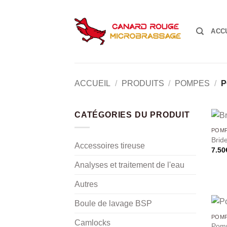
Passer
au
contenu
ACC
ACCUEIL
/
PRODUITS
/
POMPES
/
P
CATÉGORIES DU PRODUIT
POMP
Brid
Accessoires tireuse
7.50
Analyses et traitement de l'eau
Autres
Boule de lavage BSP
POMP
Camlocks
Pomp