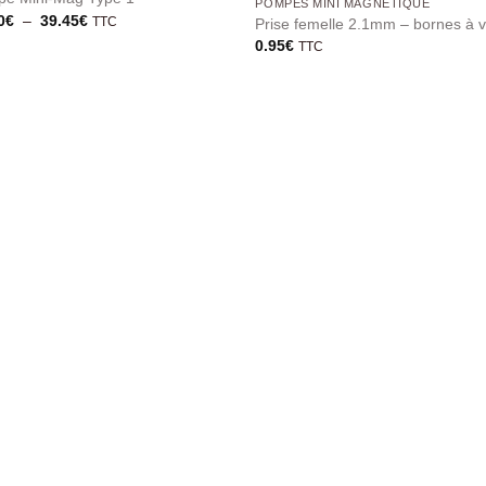
POMPES MINI MAGNÉTIQUE
Plage
0
€
–
39.45
€
TTC
Prise femelle 2.1mm – bornes à v
de
0.95
€
TTC
prix :
38.50€
à
39.45€