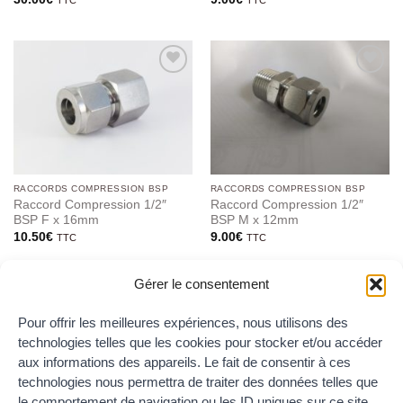
Ajouter
Ajouter
au
au
wishlist
wishlist
RACCORDS COMPRESSION BSP
RACCORDS COMPRESSION BSP
Raccord Compression 1/2″
Raccord Compression 1/2″
BSP F x 16mm
BSP M x 12mm
10.50
€
9.00
€
TTC
TTC
Gérer le consentement
Pour offrir les meilleures expériences, nous utilisons des
Ajouter
Ajouter
au
au
technologies telles que les cookies pour stocker et/ou accéder
wishlist
wishlist
RUPTURE DE STOCK
aux informations des appareils. Le fait de consentir à ces
technologies nous permettra de traiter des données telles que
le comportement de navigation ou les ID uniques sur ce site.