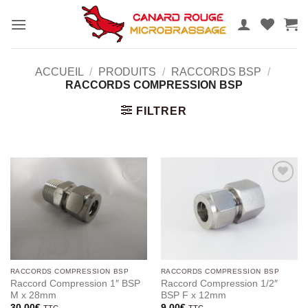
Passer
au
contenu
ACCUEIL
/
PRODUITS
/
RACCORDS BSP
/
RACCORDS COMPRESSION BSP
FILTRER
Ajouter
Ajouter
au
au
wishlist
wishlist
RACCORDS COMPRESSION BSP
RACCORDS COMPRESSION BSP
Raccord Compression 1″ BSP
Raccord Compression 1/2″
M x 28mm
BSP F x 12mm
30.00
€
9.00
€
TTC
TTC