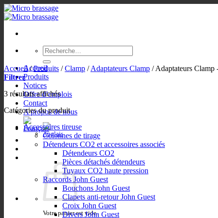
Passer
au
contenu
Recherche
pour :
Accueil
Accueil
/
Produits
/
Clamp
/
Adaptateurs Clamp
/
Adaptateurs Clamp 
Produits
Filtrer
Notices
3 résultats affichés
Offre d’emplois
Contact
Catégories du produit
A propos de nous
Accessoires tireuse
Colonnes de tirage
Détendeurs CO2 et accessoires associés
Détendeurs CO2
Pièces détachés détendeurs
Tuyaux CO2 haute pression
Raccords John Guest
Bouchons John Guest
Clapets anti-retour John Guest
Croix John Guest
Votre panier est vide.
Divers John Guest