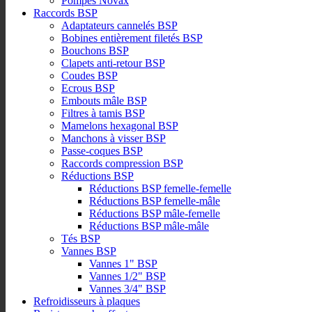
Pompes Novax
Raccords BSP
Adaptateurs cannelés BSP
Bobines entièrement filetés BSP
Bouchons BSP
Clapets anti-retour BSP
Coudes BSP
Ecrous BSP
Embouts mâle BSP
Filtres à tamis BSP
Mamelons hexagonal BSP
Manchons à visser BSP
Passe-coques BSP
Raccords compression BSP
Réductions BSP
Réductions BSP femelle-femelle
Réductions BSP femelle-mâle
Réductions BSP mâle-femelle
Réductions BSP mâle-mâle
Tés BSP
Vannes BSP
Vannes 1" BSP
Vannes 1/2" BSP
Vannes 3/4" BSP
Refroidisseurs à plaques