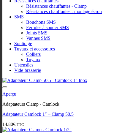
Resistances chauffantes
Résistances chauffantes - Clamp
Résistances chauffantes - montage écrou
SMS
Bouchons SMS
Ferrules à souder SMS
Joints SMS
Vannes SMS
Soutirage
Tuyaux et accessoires
Colliers
Tuyaux
Ustensiles
Vide-brasserie
Aperçu
Adaptateurs Clamp - Camlock
Adaptateur Camlock 1″ – Clamp 50.5
14.80
€
TTC