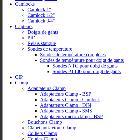
Camlocks
Camlock 1"
Camlock 1/2"
Camlock 3/4"
Capteurs
Doigts de gants
PID
Relais statique
Sondes de température
Sondes de température complètes
Sondes de température pour doigt de gants
Sondes NTC pour doigt de gants
Sondes PT100 pour doigt de gants
CIP
Clamp
Adaptateurs Clamp
Adaptateurs Clamp - BSP
Adaptateurs Clamp - Camlock
Adaptateurs Clamp - DIN
Adaptateurs Clamp - SMS
Adaptateurs micro-clamp - BSP
Bouchons Clamp
Clapet anti-retour Clamp
Colliers Clamp
Coudes Clamp