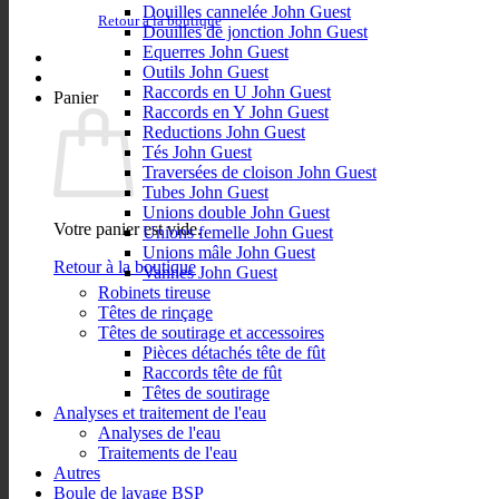
Douilles cannelée John Guest
Retour à la boutique
Douilles de jonction John Guest
Equerres John Guest
Outils John Guest
Raccords en U John Guest
Panier
Raccords en Y John Guest
Reductions John Guest
Tés John Guest
Traversées de cloison John Guest
Tubes John Guest
Unions double John Guest
Votre panier est vide.
Unions femelle John Guest
Unions mâle John Guest
Retour à la boutique
Vannes John Guest
Robinets tireuse
Têtes de rinçage
Têtes de soutirage et accessoires
Pièces détachés tête de fût
Raccords tête de fût
Têtes de soutirage
Analyses et traitement de l'eau
Analyses de l'eau
Traitements de l'eau
Autres
Boule de lavage BSP