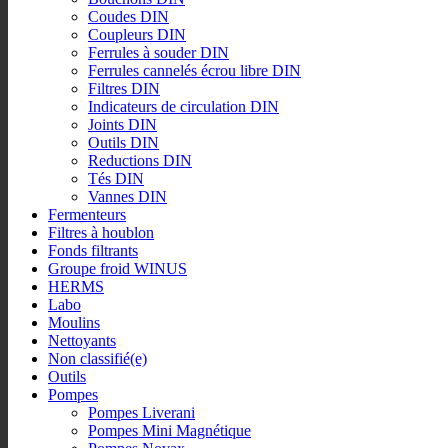
Coudes DIN
Coupleurs DIN
Ferrules à souder DIN
Ferrules cannelés écrou libre DIN
Filtres DIN
Indicateurs de circulation DIN
Joints DIN
Outils DIN
Reductions DIN
Tés DIN
Vannes DIN
Fermenteurs
Filtres à houblon
Fonds filtrants
Groupe froid WINUS
HERMS
Labo
Moulins
Nettoyants
Non classifié(e)
Outils
Pompes
Pompes Liverani
Pompes Mini Magnétique