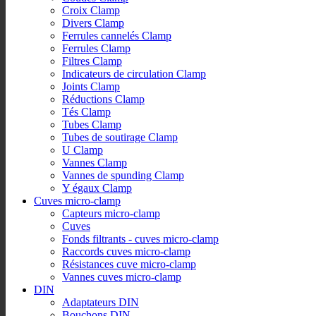
Croix Clamp
Divers Clamp
Ferrules cannelés Clamp
Ferrules Clamp
Filtres Clamp
Indicateurs de circulation Clamp
Joints Clamp
Réductions Clamp
Tés Clamp
Tubes Clamp
Tubes de soutirage Clamp
U Clamp
Vannes Clamp
Vannes de spunding Clamp
Y égaux Clamp
Cuves micro-clamp
Capteurs micro-clamp
Cuves
Fonds filtrants - cuves micro-clamp
Raccords cuves micro-clamp
Résistances cuve micro-clamp
Vannes cuves micro-clamp
DIN
Adaptateurs DIN
Bouchons DIN