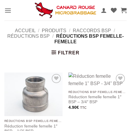
Passer
au
contenu
ACCUEIL
/
PRODUITS
/
RACCORDS BSP
/
RÉDUCTIONS BSP
/
RÉDUCTIONS BSP FEMELLE-
FEMELLE
FILTRER
Ajouter
Ajouter
au
au
RÉDUCTIONS BSP FEMELLE-FEMELLE
wishlist
wishlist
Réduction femelle femelle 1″
BSP – 3/4″ BSP
4.90
€
TTC
RÉDUCTIONS BSP FEMELLE-FEMELLE
Réduction femelle femelle 1″