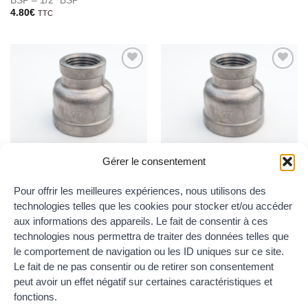
BSP – 1/2″ BSP
4.80
€
TTC
Ajouter
Ajouter
au
au
wishlist
wishlist
RÉDUCTIONS BSP FEMELLE-FEMELLE
RÉDUCTIONS BSP FEMELLE-FEMELLE
Gérer le consentement
Réduction femelle femelle 1-
Réduction femelle femelle 1-
1/4″ BSP – 1″ BSP
1/4″ BSP – 3/4″ BSP
Pour offrir les meilleures expériences, nous utilisons des
8.70
€
8.20
€
TTC
TTC
technologies telles que les cookies pour stocker et/ou accéder
aux informations des appareils. Le fait de consentir à ces
technologies nous permettra de traiter des données telles que
le comportement de navigation ou les ID uniques sur ce site.
Ajouter
Ajouter
Le fait de ne pas consentir ou de retirer son consentement
au
au
RÉDUCTIONS BSP FEMELLE-FEMELLE
RÉDUCTIONS BSP FEMELLE-FEMELLE
wishlist
wishlist
peut avoir un effet négatif sur certaines caractéristiques et
Réduction femelle femelle 1/2″
Réduction femelle femelle 3/4″
BSP – 1/4″ BSP
BSP – 1/2″ BSP
fonctions.
2.95
€
3.80
€
TTC
TTC