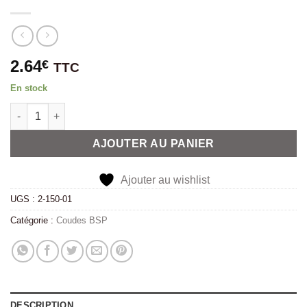
2.64
€
TTC
En stock
quantité de Coude femelle femelle 90° inox 1/2" BSP
Alternative:
AJOUTER AU PANIER
Ajouter au wishlist
UGS :
2-150-01
Catégorie :
Coudes BSP
DESCRIPTION