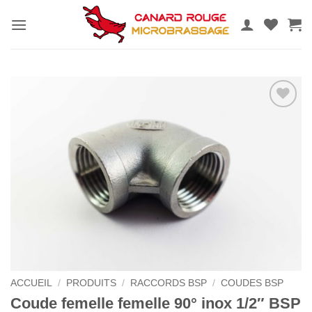
Passer
au
contenu
Ajouter
au
wishlist
ACCUEIL
/
PRODUITS
/
RACCORDS BSP
/
COUDES BSP
Coude femelle femelle 90° inox 1/2″ BSP