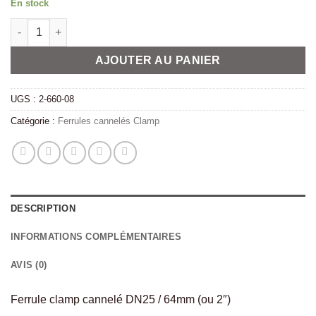
En stock
quantité de Ferrule clamp cannelé DN25 / 64
Alternative:
AJOUTER AU PANIER
UGS :
2-660-08
Catégorie :
Ferrules cannelés Clamp
DESCRIPTION
INFORMATIONS COMPLÉMENTAIRES
AVIS (0)
Ferrule clamp cannelé DN25 / 64mm (ou 2″)