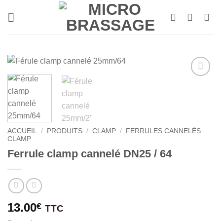
Passer
au
contenu
ACCUEIL
/
PRODUITS
/
CLAMP
/
FERRULES CANNELÉS
CLAMP
Ferrule clamp cannelé DN25 / 64
13.00
€
TTC