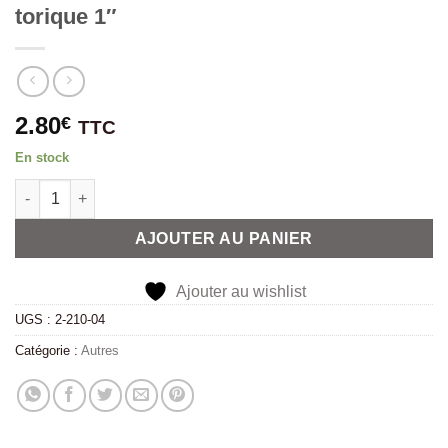
torique 1″
2.80
€
TTC
En stock
quantité de Rondelle Inox pour encerclé joint torique 1"
Alternative:
AJOUTER AU PANIER
Ajouter au wishlist
UGS :
2-210-04
Catégorie :
Autres