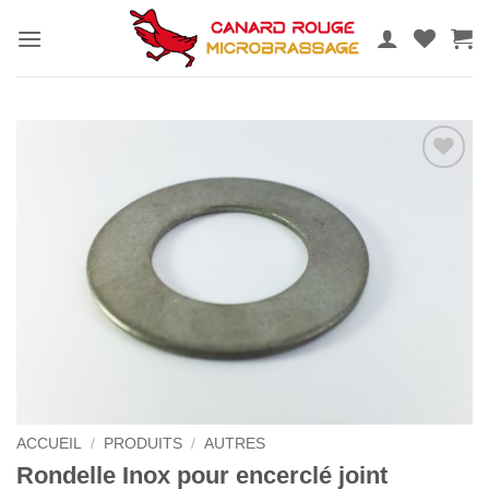
Passer
au
contenu
Ajouter
au
wishlist
ACCUEIL
/
PRODUITS
/
AUTRES
Rondelle Inox pour encerclé joint