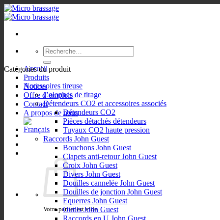
Passer
au
contenu
Recherche
pour :
Accueil
Catégories du produit
Produits
Accessoires tireuse
Notices
Colonnes de tirage
Offre d’emplois
Détendeurs CO2 et accessoires associés
Contact
Détendeurs CO2
A propos de nous
Pièces détachés détendeurs
Tuyaux CO2 haute pression
Raccords John Guest
Bouchons John Guest
Clapets anti-retour John Guest
Croix John Guest
Divers John Guest
Douilles cannelée John Guest
Douilles de jonction John Guest
Equerres John Guest
Votre panier est vide.
Outils John Guest
Raccords en U John Guest