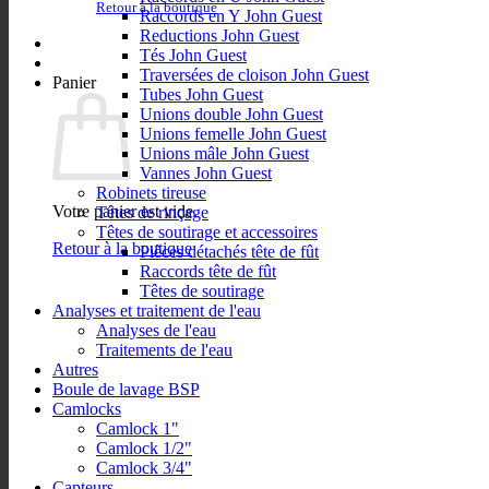
Retour à la boutique
Raccords en Y John Guest
Reductions John Guest
Tés John Guest
Traversées de cloison John Guest
Panier
Tubes John Guest
Unions double John Guest
Unions femelle John Guest
Unions mâle John Guest
Vannes John Guest
Robinets tireuse
Votre panier est vide.
Têtes de rinçage
Têtes de soutirage et accessoires
Retour à la boutique
Pièces détachés tête de fût
Raccords tête de fût
Têtes de soutirage
Analyses et traitement de l'eau
Analyses de l'eau
Traitements de l'eau
Autres
Boule de lavage BSP
Camlocks
Camlock 1"
Camlock 1/2"
Camlock 3/4"
Capteurs