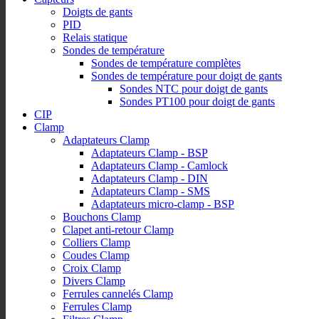
Doigts de gants
PID
Relais statique
Sondes de température
Sondes de température complètes
Sondes de température pour doigt de gants
Sondes NTC pour doigt de gants
Sondes PT100 pour doigt de gants
CIP
Clamp
Adaptateurs Clamp
Adaptateurs Clamp - BSP
Adaptateurs Clamp - Camlock
Adaptateurs Clamp - DIN
Adaptateurs Clamp - SMS
Adaptateurs micro-clamp - BSP
Bouchons Clamp
Clapet anti-retour Clamp
Colliers Clamp
Coudes Clamp
Croix Clamp
Divers Clamp
Ferrules cannelés Clamp
Ferrules Clamp