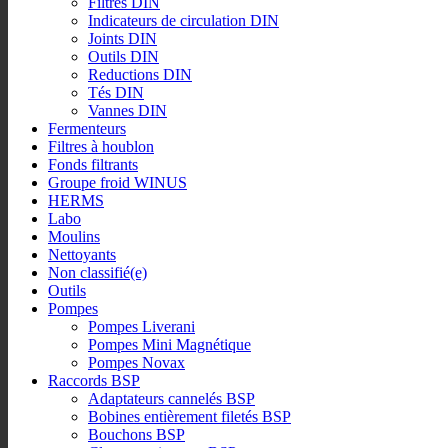
Filtres DIN
Indicateurs de circulation DIN
Joints DIN
Outils DIN
Reductions DIN
Tés DIN
Vannes DIN
Fermenteurs
Filtres à houblon
Fonds filtrants
Groupe froid WINUS
HERMS
Labo
Moulins
Nettoyants
Non classifié(e)
Outils
Pompes
Pompes Liverani
Pompes Mini Magnétique
Pompes Novax
Raccords BSP
Adaptateurs cannelés BSP
Bobines entièrement filetés BSP
Bouchons BSP