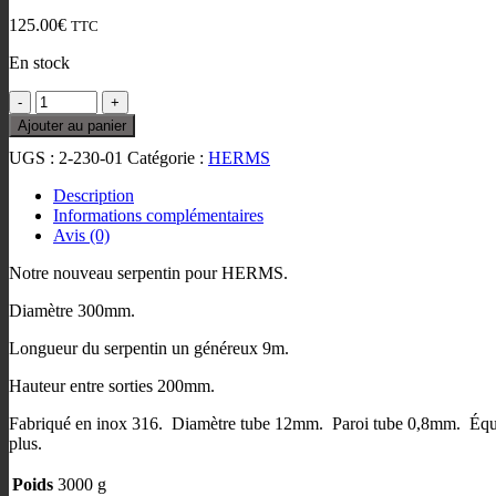
125.00
€
TTC
En stock
quantité
de
Ajouter au panier
Serpentin
UGS :
2-230-01
Catégorie :
HERMS
pour
HERMS
Description
Diamètre
Informations complémentaires
300mm
Avis (0)
sans
joint
Notre nouveau serpentin pour HERMS.
Diamètre 300mm.
Longueur du serpentin un généreux 9m.
Hauteur entre sorties 200mm.
Fabriqué en inox 316. Diamètre tube 12mm. Paroi tube 0,8mm. Équipé
plus.
Poids
3000 g