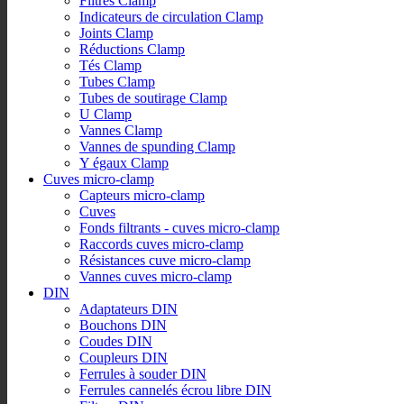
Filtres Clamp
Indicateurs de circulation Clamp
Joints Clamp
Réductions Clamp
Tés Clamp
Tubes Clamp
Tubes de soutirage Clamp
U Clamp
Vannes Clamp
Vannes de spunding Clamp
Y égaux Clamp
Cuves micro-clamp
Capteurs micro-clamp
Cuves
Fonds filtrants - cuves micro-clamp
Raccords cuves micro-clamp
Résistances cuve micro-clamp
Vannes cuves micro-clamp
DIN
Adaptateurs DIN
Bouchons DIN
Coudes DIN
Coupleurs DIN
Ferrules à souder DIN
Ferrules cannelés écrou libre DIN