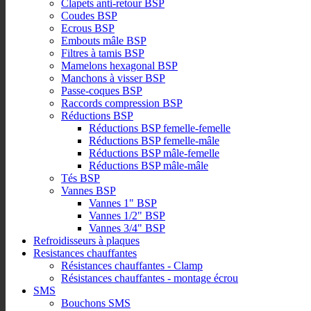
Clapets anti-retour BSP
Coudes BSP
Ecrous BSP
Embouts mâle BSP
Filtres à tamis BSP
Mamelons hexagonal BSP
Manchons à visser BSP
Passe-coques BSP
Raccords compression BSP
Réductions BSP
Réductions BSP femelle-femelle
Réductions BSP femelle-mâle
Réductions BSP mâle-femelle
Réductions BSP mâle-mâle
Tés BSP
Vannes BSP
Vannes 1" BSP
Vannes 1/2" BSP
Vannes 3/4" BSP
Refroidisseurs à plaques
Resistances chauffantes
Résistances chauffantes - Clamp
Résistances chauffantes - montage écrou
SMS
Bouchons SMS