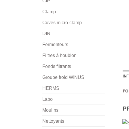
CIP
Clamp
Cuves micro-clamp
DIN
Fermenteurs
Filtres à houblon
Fonds filtrants
IN
Groupe froid WINUS
HERMS
PO
Labo
P
Moulins
Nettoyants