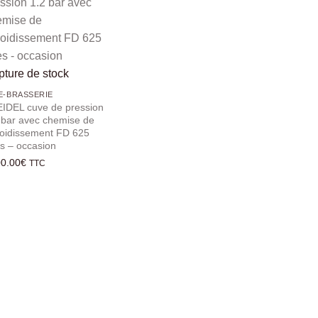
ture de stock
E-BRASSERIE
IDEL cuve de pression
 bar avec chemise de
roidissement FD 625
res – occasion
0.00
€
TTC