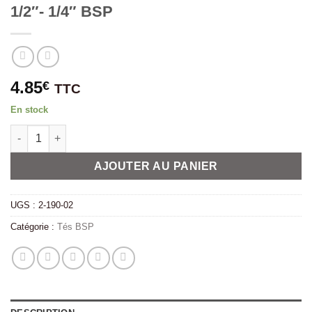
1/2″- 1/4″ BSP
4.85
€
TTC
En stock
quantité de Té 3 branches femelles réduites Inox 1/2"- 1/4" BSP
Alternative:
AJOUTER AU PANIER
UGS :
2-190-02
Catégorie :
Tés BSP