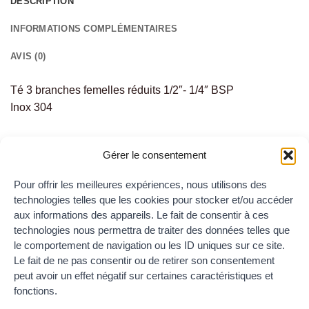
DESCRIPTION
INFORMATIONS COMPLÉMENTAIRES
AVIS (0)
Té 3 branches femelles réduits 1/2″- 1/4″ BSP
Inox 304
Gérer le consentement
PRODUITS SIMILAIRES
Pour offrir les meilleures expériences, nous utilisons des
technologies telles que les cookies pour stocker et/ou accéder
aux informations des appareils. Le fait de consentir à ces
technologies nous permettra de traiter des données telles que
TÉS BSP
TÉS BSP
le comportement de navigation ou les ID uniques sur ce site.
Té 3 branches femelles égales
Té 3 branches femelles égales
Le fait de ne pas consentir ou de retirer son consentement
Inox 3/4″ BSP
Inox 1″ BSP
4.70
€
5.80
€
TTC
TTC
peut avoir un effet négatif sur certaines caractéristiques et
fonctions.