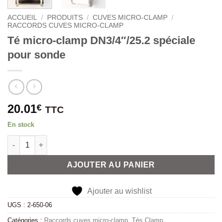
ACCUEIL
/
PRODUITS
/
CUVES MICRO-CLAMP
/
RACCORDS CUVES MICRO-CLAMP
Té micro-clamp DN3/4″/25.2 spéciale
pour sonde
20.01
€
TTC
En stock
quantité de Té micro-clamp DN3/4"/25.2 spéciale pour sonde
Alternative:
AJOUTER AU PANIER
Ajouter au wishlist
UGS :
2-650-06
Catégories :
Raccords cuves micro-clamp
,
Tés Clamp