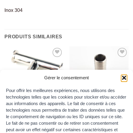
Inox 304
PRODUITS SIMILAIRES
Ajouter
Ajouter
au
au
wishlist
wishlist
Gérer le consentement
Pour offrir les meilleures expériences, nous utilisons des
TÉS CLAMP
FERRULES CANNELÉS CLAMP
technologies telles que les cookies pour stocker et/ou accéder
Ferrule micro-clamp cannelé
Té égal clamp DIN
aux informations des appareils. Le fait de consentir à ces
DN15 / 25.2
Plage
14.80
€
–
56.00
€
TTC
de
technologies nous permettra de traiter des données telles que
6.80
€
TTC
prix :
le comportement de navigation ou les ID uniques sur ce site.
14.80€
à
Le fait de ne pas consentir ou de retirer son consentement
56.00€
peut avoir un effet négatif sur certaines caractéristiques et