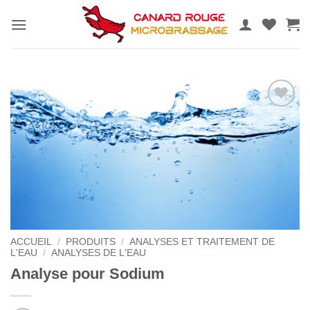
Passer
au
contenu
Ajouter
au
wishlist
ACCUEIL
/
PRODUITS
/
ANALYSES ET TRAITEMENT DE
L'EAU
/
ANALYSES DE L'EAU
Analyse pour Sodium