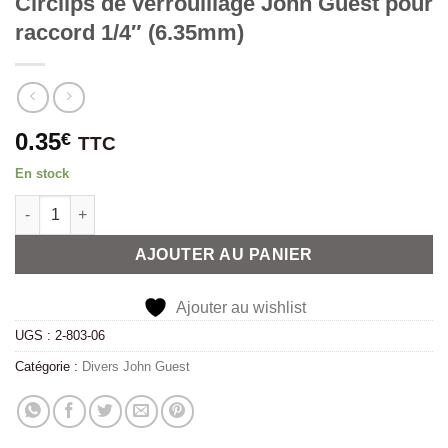
Circlips de verrouillage John Guest pour
raccord 1/4″ (6.35mm)
0.35
€
TTC
En stock
quantité de Circlips de verrouillage John Guest pour raccord 1
Alternative:
AJOUTER AU PANIER
Ajouter au wishlist
UGS :
2-803-06
Catégorie :
Divers John Guest