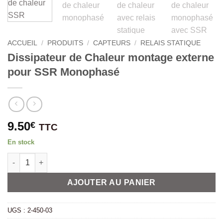
ACCUEIL
/
PRODUITS
/
CAPTEURS
/
RELAIS STATIQUE
Dissipateur de Chaleur montage externe
pour SSR Monophasé
9.50
€
TTC
En stock
quantité de Dissipateur de Chaleur montage externe pour SS
Alternative:
AJOUTER AU PANIER
UGS :
2-450-03