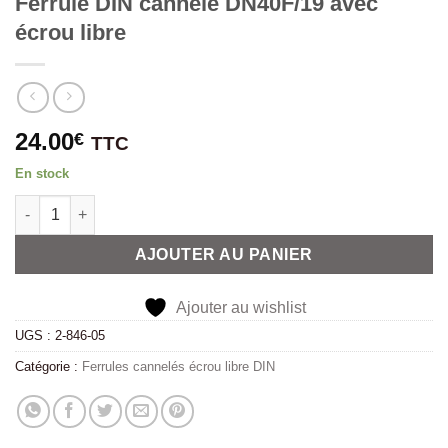
Ferrule DIN cannelé DN40F/19 avec
écrou libre
24.00
€
TTC
En stock
quantité de Ferrule DIN cannelé DN40F/19 avec écrou libre
Alternative:
AJOUTER AU PANIER
Ajouter au wishlist
UGS :
2-846-05
Catégorie :
Ferrules cannelés écrou libre DIN