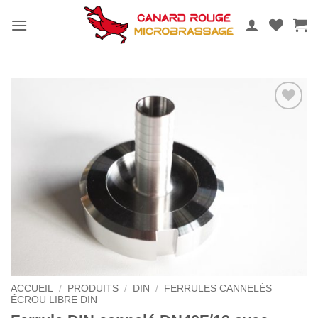
Passer
au
contenu
Ajouter
au
wishlist
ACCUEIL
/
PRODUITS
/
DIN
/
FERRULES CANNELÉS
ÉCROU LIBRE DIN