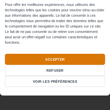
Pour offrir les meilleures expériences, nous utilisons des
technologies telles que les cookies pour stocker et/ou accéder
aux informations des appareils. Le fait de consentir à ces
Ajouter
Ajouter
technologies nous permettra de traiter des données telles que
au
au
le comportement de navigation ou les ID uniques sur ce site.
wishlist
wishlist
Le fait de ne pas consentir ou de retirer son consentement
peut avoir un effet négatif sur certaines caractéristiques et
fonctions.
FERRULES CANNELÉS ÉCROU LIBRE DIN
FERRULES CANNELÉS ÉCROU LIBRE DIN
Ferrule DIN cannelé DN32F/19
Ferrule DIN cannelé DN25F/25
avec écrou libre
avec écrou libre
ACCEPTER
22.00
€
22.00
€
TTC
TTC
REFUSER
VOIR LES PRÉFÉRENCES
Credit
Visa
PayPal
Card
CGV
MENTIONS LÉGALES