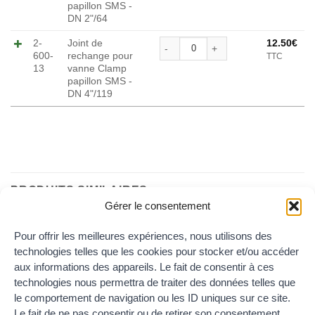
papillon SMS -
DN 2"/64
quantité de Joint de recha
2-
Joint de
12.50
€
600-
rechange pour
TTC
Alternative:
13
vanne Clamp
papillon SMS -
DN 4"/119
PRODUITS SIMILAIRES
Gérer le consentement
Pour offrir les meilleures expériences, nous utilisons des
Ajouter
Ajouter
technologies telles que les cookies pour stocker et/ou accéder
au
au
aux informations des appareils. Le fait de consentir à ces
wishlist
wishlist
technologies nous permettra de traiter des données telles que
le comportement de navigation ou les ID uniques sur ce site.
Le fait de ne pas consentir ou de retirer son consentement