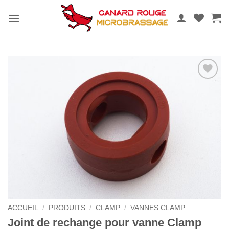
Passer
au
contenu
Ajouter
au
wishlist
ACCUEIL
/
PRODUITS
/
CLAMP
/
VANNES CLAMP
Joint de rechange pour vanne Clamp