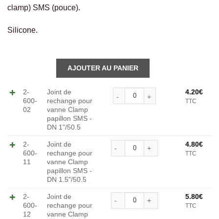
clamp) SMS (pouce).
Silicone.
Alternative:
quantité de Joint de recha
2-
Joint de
4.20
€
600-
rechange pour
TTC
02
vanne Clamp
papillon SMS -
DN 1"/50.5
quantité de Joint de recha
2-
Joint de
4.80
€
600-
rechange pour
TTC
Alternative:
11
vanne Clamp
papillon SMS -
DN 1.5"/50.5
quantité de Joint de recha
2-
Joint de
5.80
€
600-
rechange pour
TTC
Alternative:
12
vanne Clamp