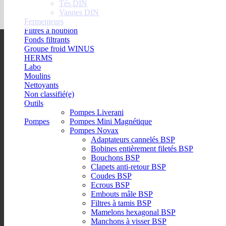
Tés DIN
Vannes DIN
Fermenteurs
Filtres à houblon
Fonds filtrants
Groupe froid WINUS
HERMS
Labo
Moulins
Nettoyants
Non classifié(e)
Outils
Pompes Liverani
Pompes
Pompes Mini Magnétique
Pompes Novax
Adaptateurs cannelés BSP
Bobines entièrement filetés BSP
Bouchons BSP
Clapets anti-retour BSP
Coudes BSP
Ecrous BSP
Embouts mâle BSP
Filtres à tamis BSP
Mamelons hexagonal BSP
Manchons à visser BSP