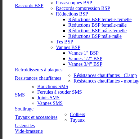
Passe-coques BSP
Raccords BSP
Raccords compression BSP
Réductions BSP
Réductions BSP femelle-femelle
Réductions BSP femelle-mâle
Réductions BSP mâle-femelle
Réductions BSP mâle-mâle
Tés BSP
Vannes BSP
Vannes 1" BSP
Vannes 1/2" BSP
Vannes 3/4" BSP
Refroidisseurs à plaques
Résistances chauffantes - Clamp
Resistances chauffantes
Résistances chauffantes - montag
Bouchons SMS
Ferrules à souder SMS
SMS
Joints SMS
Vannes SMS
Soutirage
Colliers
Tuyaux et accessoires
Tuyaux
Ustensiles
Vide-brasserie