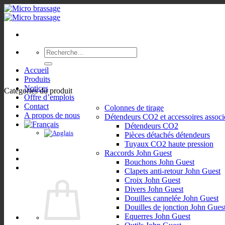
Passer
au
contenu
Recherche
pour :
Accueil
Produits
Notices
Catégories du produit
Offre d’emplois
Contact
Colonnes de tirage
A propos de nous
Détendeurs CO2 et accessoires associ
Détendeurs CO2
Pièces détachés détendeurs
Tuyaux CO2 haute pression
Raccords John Guest
Bouchons John Guest
Clapets anti-retour John Guest
Croix John Guest
Divers John Guest
Douilles cannelée John Guest
Douilles de jonction John Gues
Equerres John Guest