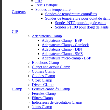
PID
Relais statique
Sondes de température
Capteurs
Sondes de température complètes
Sondes de température pour doigt de gant
Sondes NTC pour doigt de gants
Sondes PT100 pour doigt de gants
CIP
Adaptateurs Clamp
Adaptateurs Clamp - BSP
Adaptateurs Clamp - Camlock
Adaptateurs Clamp - DIN
Adaptateurs Clamp - SMS
Adaptateurs micro-clamp - BSP
Bouchons Clamp
Clapet anti-retour Clamp
Colliers Clamp
Coudes Clamp
Croix Clamp
Divers Clamp
Clamp
Ferrules cannelés Clamp
Ferrules Clamp
Filtres Clamp
Indicateurs de circulation Clamp
Joints Clamp