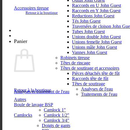
Outils John Guest
Raccords en U John Guest
Accessoires tireuse
Raccords en Y John Guest
Retour à la boutique
Reductions John Guest
Tés John Guest
Traversées de cloison John Gue
Tubes John Guest
Unions double John Guest
Panier
Unions femelle John Guest
Unions mâle John Guest
Vannes John Guest
Robinets tireuse
Têtes de rinçage
Têtes de soutirage et accessoires
Pièces détachés tête de fût
Raccords tête de fût
Têtes de soutirage
Analyses de l'eau
Retour à la boutique
Analyses et traitement de l'eau
Traitements de l'eau
Autres
Boule de lavage BSP
Camlock 1"
Camlocks
Camlock 1/2"
Camlock 3/4"
Doigts de gants