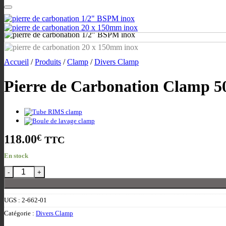
Accueil
/
Produits
/
Clamp
/
Divers Clamp
Pierre de Carbonation Clamp 
118.00
€
TTC
En stock
quantité de Pierre de Carbonation Clamp 50.5 / 1/2" BSPM 20mm 
UGS :
2-662-01
Catégorie :
Divers Clamp