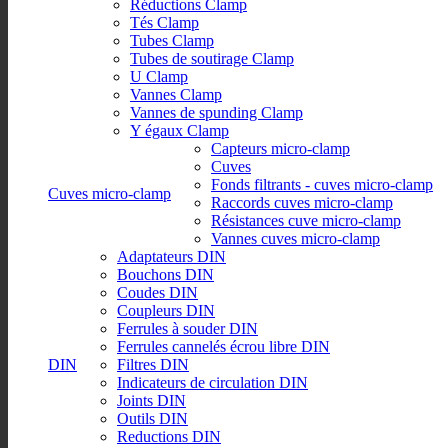
Réductions Clamp
Tés Clamp
Tubes Clamp
Tubes de soutirage Clamp
U Clamp
Vannes Clamp
Vannes de spunding Clamp
Y égaux Clamp
Capteurs micro-clamp
Cuves
Fonds filtrants - cuves micro-clamp
Cuves micro-clamp
Raccords cuves micro-clamp
Résistances cuve micro-clamp
Vannes cuves micro-clamp
Adaptateurs DIN
Bouchons DIN
Coudes DIN
Coupleurs DIN
Ferrules à souder DIN
Ferrules cannelés écrou libre DIN
DIN
Filtres DIN
Indicateurs de circulation DIN
Joints DIN
Outils DIN
Reductions DIN