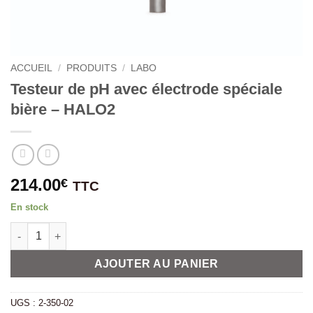
ACCUEIL
/
PRODUITS
/
LABO
Testeur de pH avec électrode spéciale
bière – HALO2
214.00
€
TTC
En stock
quantité de Testeur de pH avec électrode spéciale bière - HALO
Alternative:
AJOUTER AU PANIER
UGS :
2-350-02