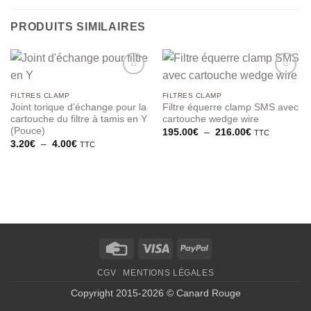
PRODUITS SIMILAIRES
FILTRES CLAMP
FILTRES CLAMP
Joint torique d’échange pour la
Filtre équerre clamp SMS avec
cartouche du filtre à tamis en Y
cartouche wedge wire
(Pouce)
Plage
195.00
€
–
216.00
€
TTC
de
Plage
3.20
€
–
4.00
€
TTC
prix :
de
195.00€
prix :
à
3.20€
216.00€
à
4.00€
Credit
Visa
PayPal
Card
CGV
MENTIONS LÉGALES
Copyright 2015-2026 © Canard Rouge