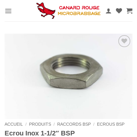
Passer
au
contenu
Ajouter
au
wishlist
ACCUEIL
/
PRODUITS
/
RACCORDS BSP
/
ECROUS BSP
Ecrou Inox 1-1/2″ BSP