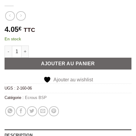
4.05
€
TTC
En stock
quantité de Ecrou Inox 1-1/2" BSP
Alternative:
AJOUTER AU PANIER
Ajouter au wishlist
UGS :
2-160-06
Catégorie :
Ecrous BSP
DESCRIPTION