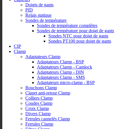
Doigts de gants
PID
Relais statique
Sondes de température
Sondes de température complètes
Sondes de température pour doigt de gants
Sondes NTC pour doigt de gants
Sondes PT100 pour doigt de gants
CIP
Clamp
Adaptateurs Clamp
Adaptateurs Clamp - BSP
Adaptateurs Clamp - Camlock
Adaptateurs Clamp - DIN
Adaptateurs Clamp - SMS
Adaptateurs micro-clamp - BSP
Bouchons Clamp
Clapet anti-retour Clamp
Colliers Clamp
Coudes Clamp
Croix Clamp
Divers Clamp
Ferrules cannelés Clamp
Ferrules Clamp