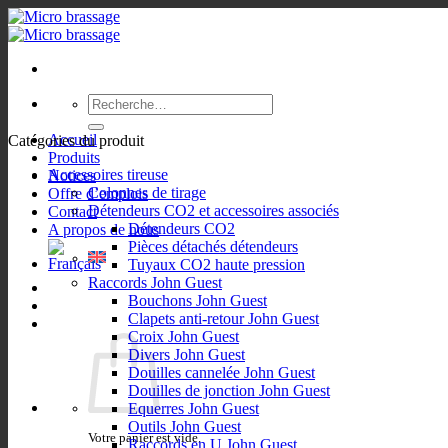
Passer
au
contenu
Recherche
pour :
Accueil
Catégories du produit
Produits
Accessoires tireuse
Notices
Colonnes de tirage
Offre d’emplois
Détendeurs CO2 et accessoires associés
Contact
Détendeurs CO2
A propos de nous
Pièces détachés détendeurs
Tuyaux CO2 haute pression
Raccords John Guest
Bouchons John Guest
Clapets anti-retour John Guest
Croix John Guest
Divers John Guest
Douilles cannelée John Guest
Douilles de jonction John Guest
Equerres John Guest
Outils John Guest
Votre panier est vide.
Raccords en U John Guest