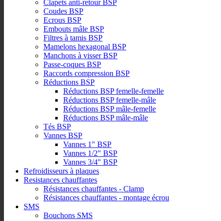
Clapets anti-retour BSP
Coudes BSP
Ecrous BSP
Embouts mâle BSP
Filtres à tamis BSP
Mamelons hexagonal BSP
Manchons à visser BSP
Passe-coques BSP
Raccords compression BSP
Réductions BSP
Réductions BSP femelle-femelle
Réductions BSP femelle-mâle
Réductions BSP mâle-femelle
Réductions BSP mâle-mâle
Tés BSP
Vannes BSP
Vannes 1" BSP
Vannes 1/2" BSP
Vannes 3/4" BSP
Refroidisseurs à plaques
Resistances chauffantes
Résistances chauffantes - Clamp
Résistances chauffantes - montage écrou
SMS
Bouchons SMS