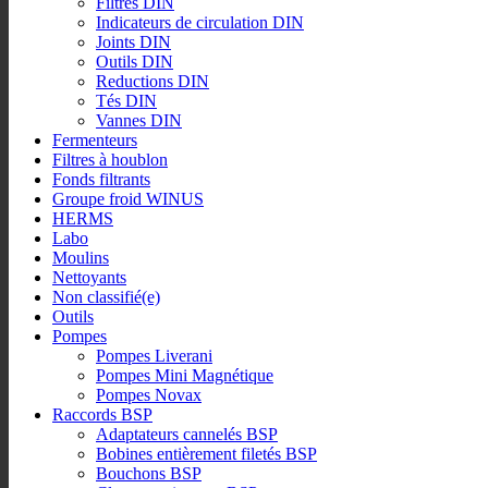
Filtres DIN
Indicateurs de circulation DIN
Joints DIN
Outils DIN
Reductions DIN
Tés DIN
Vannes DIN
Fermenteurs
Filtres à houblon
Fonds filtrants
Groupe froid WINUS
HERMS
Labo
Moulins
Nettoyants
Non classifié(e)
Outils
Pompes
Pompes Liverani
Pompes Mini Magnétique
Pompes Novax
Raccords BSP
Adaptateurs cannelés BSP
Bobines entièrement filetés BSP
Bouchons BSP