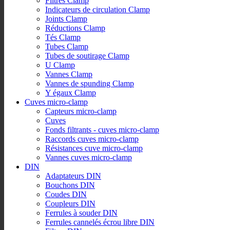
Filtres Clamp
Indicateurs de circulation Clamp
Joints Clamp
Réductions Clamp
Tés Clamp
Tubes Clamp
Tubes de soutirage Clamp
U Clamp
Vannes Clamp
Vannes de spunding Clamp
Y égaux Clamp
Cuves micro-clamp
Capteurs micro-clamp
Cuves
Fonds filtrants - cuves micro-clamp
Raccords cuves micro-clamp
Résistances cuve micro-clamp
Vannes cuves micro-clamp
DIN
Adaptateurs DIN
Bouchons DIN
Coudes DIN
Coupleurs DIN
Ferrules à souder DIN
Ferrules cannelés écrou libre DIN