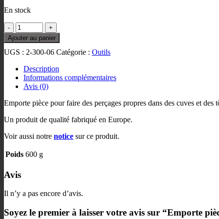
En stock
quantité
de
Ajouter au panier
Emporte
UGS :
2-300-06
Catégorie :
Outils
pièce
47mm
Description
pour
Informations complémentaires
filetage
Avis (0)
1,5"
BSP
Emporte pièce pour faire des perçages propres dans des cuves et des tô
Un produit de qualité fabriqué en Europe.
Voir aussi notre
notice
sur ce produit.
Poids
600 g
Avis
Il n’y a pas encore d’avis.
Soyez le premier à laisser votre avis sur “Emporte p