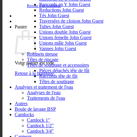
Raccords en Y John Guest
Retour à la boutique
Reductions John Guest
Tés John Guest
Traversées de cloison John Guest
Tubes John Guest
Panier
Unions double John Guest
Unions femelle John Guest
Unions mâle John Guest
Vannes John Guest
Robinets tireuse
Têtes de rinçage
Votre panier est vide.
Têtes de soutirage et accessoires
Pièces détachés tête de fût
Retour à la boutique
Raccords tête de fût
Têtes de soutirage
Analyses et traitement de l'eau
Analyses de l'eau
Traitements de l'eau
Autres
Boule de lavage BSP
Camlocks
Camlock 1"
Camlock 1/2"
Camlock 3/4"
Capteurs