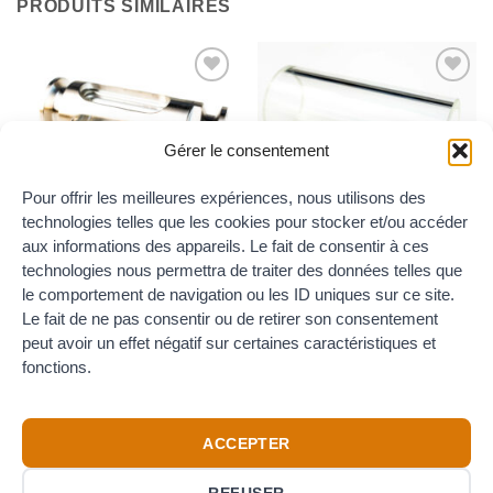
PRODUITS SIMILAIRES
Ajouter
Ajouter
au
au
wishlist
wishlist
Gérer le consentement
Pour offrir les meilleures expériences, nous utilisons des
technologies telles que les cookies pour stocker et/ou accéder
INDICATEURS DE CIRCULATION CLAMP
INDICATEURS DE CIRCULATION CLAMP
Indicateur de circulation clamp
Verre d’échange pour
aux informations des appareils. Le fait de consentir à ces
DN20/34 DIN
Indicateur de circulation clamp
technologies nous permettra de traiter des données telles que
(Pouce)
35.00
€
TTC
le comportement de navigation ou les ID uniques sur ce site.
Plage
12.00
€
–
14.00
€
TTC
de
Le fait de ne pas consentir ou de retirer son consentement
prix :
peut avoir un effet négatif sur certaines caractéristiques et
12.00€
à
fonctions.
14.00€
ACCEPTER
Credit
Visa
PayPal
Card
REFUSER