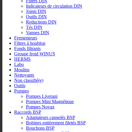
Filtres DIN
Indicateurs de circulation DIN
Joints DIN
Outils DIN
Reductions DIN
Tés DIN
Vannes DIN
Fermenteurs
Filtres à houblon
Fonds filtrants
Groupe froid WINUS
HERMS
Labo
Moulins
Nettoyants
Non classifié(e)
Outils
Pompes
Pompes Liverani
Pompes Mini Magnétique
Pompes Novax
Raccords BSP
Adaptateurs cannelés BSP
Bobines entièrement filetés BSP
Bouchons BSP