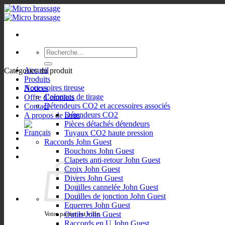
Passer
au
contenu
Recherche
pour :
Accueil
Catégories du produit
Produits
Accessoires tireuse
Notices
Colonnes de tirage
Offre d’emplois
Détendeurs CO2 et accessoires associés
Contact
Détendeurs CO2
A propos de nous
Pièces détachés détendeurs
Tuyaux CO2 haute pression
Raccords John Guest
Bouchons John Guest
Clapets anti-retour John Guest
Croix John Guest
Divers John Guest
Douilles cannelée John Guest
Douilles de jonction John Guest
Equerres John Guest
Votre panier est vide.
Outils John Guest
Raccords en U John Guest