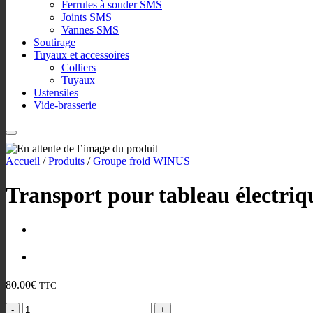
Ferrules à souder SMS
Joints SMS
Vannes SMS
Soutirage
Tuyaux et accessoires
Colliers
Tuyaux
Ustensiles
Vide-brasserie
Accueil
/
Produits
/
Groupe froid WINUS
Transport pour tableau électr
80.00
€
TTC
quantité