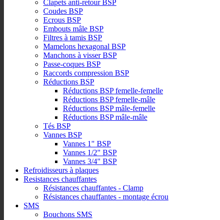
Clapets anti-retour BSP
Coudes BSP
Ecrous BSP
Embouts mâle BSP
Filtres à tamis BSP
Mamelons hexagonal BSP
Manchons à visser BSP
Passe-coques BSP
Raccords compression BSP
Réductions BSP
Réductions BSP femelle-femelle
Réductions BSP femelle-mâle
Réductions BSP mâle-femelle
Réductions BSP mâle-mâle
Tés BSP
Vannes BSP
Vannes 1" BSP
Vannes 1/2" BSP
Vannes 3/4" BSP
Refroidisseurs à plaques
Resistances chauffantes
Résistances chauffantes - Clamp
Résistances chauffantes - montage écrou
SMS
Bouchons SMS