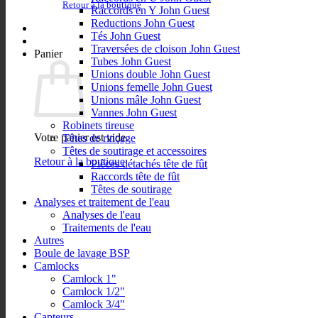
Retour à la boutique
Raccords en Y John Guest
Reductions John Guest
Tés John Guest
Traversées de cloison John Guest
Panier
Tubes John Guest
Unions double John Guest
Unions femelle John Guest
Unions mâle John Guest
Vannes John Guest
Robinets tireuse
Votre panier est vide.
Têtes de rinçage
Têtes de soutirage et accessoires
Retour à la boutique
Pièces détachés tête de fût
Raccords tête de fût
Têtes de soutirage
Analyses et traitement de l'eau
Analyses de l'eau
Traitements de l'eau
Autres
Boule de lavage BSP
Camlocks
Camlock 1"
Camlock 1/2"
Camlock 3/4"
Capteurs