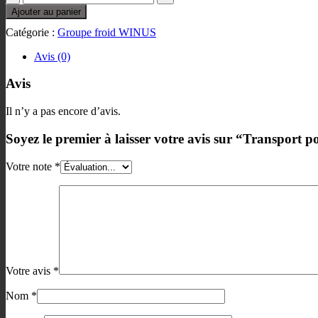
de
Ajouter au panier
Transport
Catégorie :
Groupe froid WINUS
pour
tableau
Avis (0)
électrique
pour
Avis
commander
un
fermenteur
Il n’y a pas encore d’avis.
de
plus
Soyez le premier à laisser votre avis sur “Transpor
pour
un
Votre note
*
C2-
W5-
4T
Votre avis
*
Nom
*