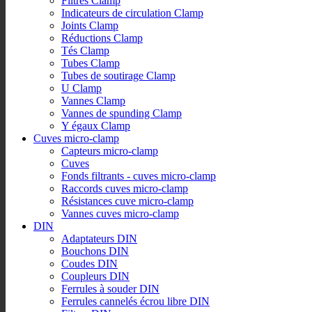
Filtres Clamp
Indicateurs de circulation Clamp
Joints Clamp
Réductions Clamp
Tés Clamp
Tubes Clamp
Tubes de soutirage Clamp
U Clamp
Vannes Clamp
Vannes de spunding Clamp
Y égaux Clamp
Cuves micro-clamp
Capteurs micro-clamp
Cuves
Fonds filtrants - cuves micro-clamp
Raccords cuves micro-clamp
Résistances cuve micro-clamp
Vannes cuves micro-clamp
DIN
Adaptateurs DIN
Bouchons DIN
Coudes DIN
Coupleurs DIN
Ferrules à souder DIN
Ferrules cannelés écrou libre DIN