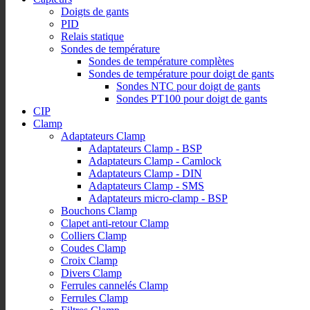
Doigts de gants
PID
Relais statique
Sondes de température
Sondes de température complètes
Sondes de température pour doigt de gants
Sondes NTC pour doigt de gants
Sondes PT100 pour doigt de gants
CIP
Clamp
Adaptateurs Clamp
Adaptateurs Clamp - BSP
Adaptateurs Clamp - Camlock
Adaptateurs Clamp - DIN
Adaptateurs Clamp - SMS
Adaptateurs micro-clamp - BSP
Bouchons Clamp
Clapet anti-retour Clamp
Colliers Clamp
Coudes Clamp
Croix Clamp
Divers Clamp
Ferrules cannelés Clamp
Ferrules Clamp