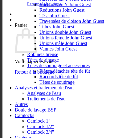
Retour à la boutique
Raccords en Y John Guest
Reductions John Guest
Tés John Guest
Traversées de cloison John Guest
Panier
Tubes John Guest
Unions double John Guest
Unions femelle John Guest
Unions mâle John Guest
Vannes John Guest
Robinets tireuse
Têtes de rinçage
Votre panier est vide.
Têtes de soutirage et accessoires
Pièces détachés tête de fût
Retour à la boutique
Raccords tête de fût
Têtes de soutirage
Analyses et traitement de l'eau
Analyses de l'eau
Traitements de l'eau
Autres
Boule de lavage BSP
Camlocks
Camlock 1"
Camlock 1/2"
Camlock 3/4"
Capteurs