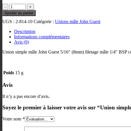
quantité
de
Ajouter au panier
Union
UGS :
2-814-10
Catégorie :
Unions mâle John Guest
simple
mâle
Description
John
Informations complémentaires
Guest
Avis (0)
5/16"
(8mm)
Union simple mâle John Guest 5/16″ (8mm) filetage mâle 1/4″ BSP c
-
1/4"
BSPT
Poids
15 g
Avis
Il n’y a pas encore d’avis.
Soyez le premier à laisser votre avis sur “Union si
Votre note
*