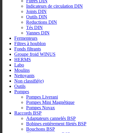
Filtres DIN
Indicateurs de circulation DIN
Joints DIN
Outils DIN
Reductions DIN
Tés DIN
Vannes DIN
Fermenteurs
Filtres à houblon
Fonds filtrants
Groupe froid WINUS
HERMS
Labo
Moulins
Nettoyants
Non classifié(e)
Outils
Pompes
Pompes Liverani
Pompes Mini Magnétique
Pompes Novax
Raccords BSP
Adaptateurs cannelés BSP
Bobines entièrement filetés BSP
Bouchons BSP