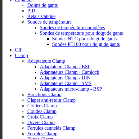
Doigts de gants
PID
Relais statique
Sondes de température
Sondes de température complètes
Sondes de température pour doigt de gants
Sondes NTC pour doigt de gants
Sondes PT100 pour doigt de gants
CIP
Clamp
Adaptateurs Clamp
Adaptateurs Clamp - BSP
Adaptateurs Clamp - Camlock
Adaptateurs Clamp - DIN
Adaptateurs Clamp - SMS
Adaptateurs micro-clamp - BSP
Bouchons Clamp
Clapet anti-retour Clamp
Colliers Clamp
Coudes Clamp
Croix Clamp
Divers Clamp
Ferrules cannelés Clamp
Ferrules Clamp