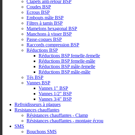
Clapets anti-retour BSP
Coudes BSP
Ecrous BSP
Embouts mâle BSP
Filtres à tamis BSP
Mamelons hexagonal BSP
Manchons à visser BSP
Passe-coques BSP
Raccords compression BSP
Réductions BSP
Réductions BSP femelle-femelle
Réductions BSP femelle-mâle
Réductions BSP mâle-femelle
Réductions BSP mâle-mâle
Tés BSP
Vannes BSP
Vannes 1" BSP
Vannes 1/2" BSP
Vannes 3/4" BSP
Refroidisseurs à plaques
Resistances chauffantes
Résistances chauffantes - Clamp
Résistances chauffantes - montage écrou
SMS
Bouchons SMS