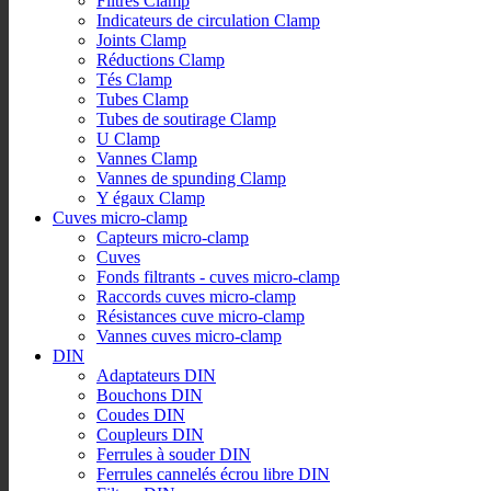
Filtres Clamp
Indicateurs de circulation Clamp
Joints Clamp
Réductions Clamp
Tés Clamp
Tubes Clamp
Tubes de soutirage Clamp
U Clamp
Vannes Clamp
Vannes de spunding Clamp
Y égaux Clamp
Cuves micro-clamp
Capteurs micro-clamp
Cuves
Fonds filtrants - cuves micro-clamp
Raccords cuves micro-clamp
Résistances cuve micro-clamp
Vannes cuves micro-clamp
DIN
Adaptateurs DIN
Bouchons DIN
Coudes DIN
Coupleurs DIN
Ferrules à souder DIN
Ferrules cannelés écrou libre DIN