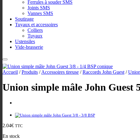
Ferrules à souder SMS
Joints SMS
Vannes SMS
Soutirage
Tuyaux et accessoires
Colliers
Tuyaux
Ustensiles
Vide-brasserie
Accueil
/
Produits
/
Accessoires tireuse
/
Raccords John Guest
/
Union
Union simple mâle John Guest 
2.04
€
TTC
En stock