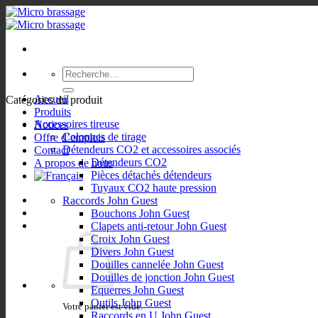
Passer
au
contenu
Recherche
pour :
Accueil
Catégories du produit
Produits
Accessoires tireuse
Notices
Colonnes de tirage
Offre d’emplois
Détendeurs CO2 et accessoires associés
Contact
Détendeurs CO2
A propos de nous
Pièces détachés détendeurs
Tuyaux CO2 haute pression
Raccords John Guest
Bouchons John Guest
Clapets anti-retour John Guest
Croix John Guest
Divers John Guest
Douilles cannelée John Guest
Douilles de jonction John Guest
Equerres John Guest
Outils John Guest
Votre panier est vide.
Raccords en U John Guest