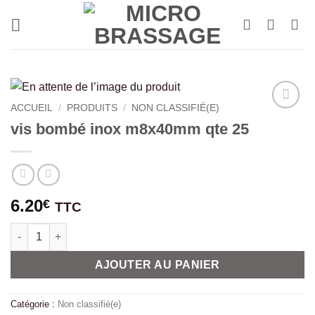
Passer
au
contenu
ACCUEIL
/
PRODUITS
/
NON CLASSIFIÉ(E)
vis bombé inox m8x40mm qte 25
6.20
€
TTC
quantité de vis bombé inox m8x40mm qte 25
AJOUTER AU PANIER
Catégorie :
Non classifié(e)