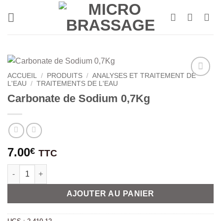
Passer
au
contenu
ACCUEIL
/
PRODUITS
/
ANALYSES ET TRAITEMENT DE
L'EAU
/
TRAITEMENTS DE L'EAU
Carbonate de Sodium 0,7Kg
7.00
€
TTC
quantité de Carbonate de Sodium 0,7Kg
Alternative:
AJOUTER AU PANIER