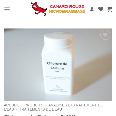
Passer
au
contenu
Ajouter
au
wishlist
ACCUEIL
/
PRODUITS
/
ANALYSES ET TRAITEMENT DE
L'EAU
/
TRAITEMENTS DE L'EAU