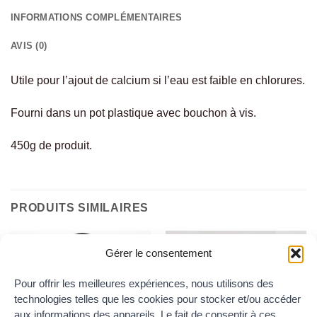
INFORMATIONS COMPLÉMENTAIRES
AVIS (0)
Utile pour l’ajout de calcium si l’eau est faible en chlorures.
Fourni dans un pot plastique avec bouchon à vis.
450g de produit.
PRODUITS SIMILAIRES
Gérer le consentement
Ajouter
Ajouter
au
au
Pour offrir les meilleures expériences, nous utilisons des
wishlist
wishlist
technologies telles que les cookies pour stocker et/ou accéder
aux informations des appareils. Le fait de consentir à ces