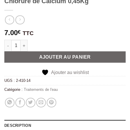
Chlorure de Calcium 0,45Kg
7.00
€
TTC
quantité de Chlorure de Calcium 0,45Kg
Alternative:
AJOUTER AU PANIER
Ajouter au wishlist
UGS :
2-410-14
Catégorie :
Traitements de l'eau
DESCRIPTION