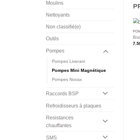
Moulins
P
Nettoyants
Non classifié(e)
POM
RUPTURE DE STOCK
Bri
Outils
POMPES MINI MAGNÉTIQUE
POMPES MINI MAGNÉTIQUE
7.5
Transformateur 220V à
Pompe Mini-Mag Type 1
12VDC 2A
Plage
Pompes
38.50
€
–
39.45
€
TTC
de
8.50
€
TTC
prix :
Pompes Liverani
38.50€
à
Pompes Mini Magnétique
39.45€
Pompes Novax
Raccords BSP
Refroidisseurs à plaques
Resistances
chauffantes
SMS