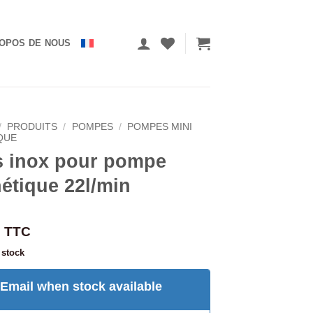
OPOS DE NOUS
/
PRODUITS
/
POMPES
/
POMPES MINI
QUE
s inox pour pompe
étique 22l/min
TTC
 stock
Email when stock available