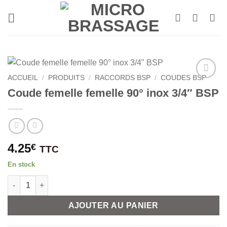
Passer
au
contenu
ACCUEIL
/
PRODUITS
/
RACCORDS BSP
/
COUDES BSP
Coude femelle femelle 90° inox 3/4″ BSP
4.25
€
TTC
En stock
quantité de Coude femelle femelle 90° inox 3/4" BSP
Alternative:
AJOUTER AU PANIER