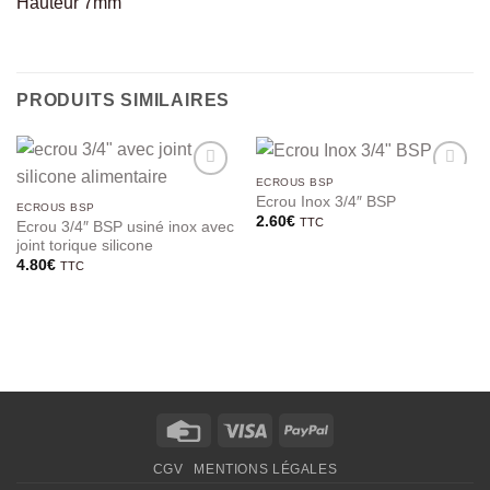
Hauteur 7mm
PRODUITS SIMILAIRES
ECROUS BSP
Ecrou Inox 3/4″ BSP
ECROUS BSP
2.60
€
TTC
Ecrou 3/4″ BSP usiné inox avec
joint torique silicone
4.80
€
TTC
Credit
Visa
PayPal
Card
CGV
MENTIONS LÉGALES