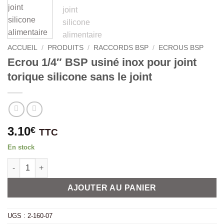
ACCUEIL
/
PRODUITS
/
RACCORDS BSP
/
ECROUS BSP
Ecrou 1/4″ BSP usiné inox pour joint
torique silicone sans le joint
3.10
€
TTC
En stock
quantité de Ecrou 1/4" BSP usiné inox pour joint torique silicon
Alternative:
AJOUTER AU PANIER
UGS :
2-160-07