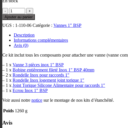
En stock
quantité
de
Ajouter au panier
Kit
UGS :
1-110-06
Catégorie :
Vannes 1" BSP
de
vanne
Description
3
Informations complémentaires
pièces
Avis (0)
1"
BSP
Ce kit inclut tous les composants pour attacher une vanne (vanne com
– 1 x
Vanne 3 pièces inox 1″ BSP
– 1 x
Bobine entièrement fileté Inox 1″ BSP 40mm
– 2 x
Rondelle Inox pour raccords 1″
– 1 x
Rondelle Inox logement joint torique 1″
– 1 x
Joint Torique Silicone Alimentaire pour raccords 1″
– 1 x
Ecrou Inox 1″ BSP
Voir aussi notre
notice
sur le montage de nos kits d’étanchéité.
Poids
1260 g
Avis