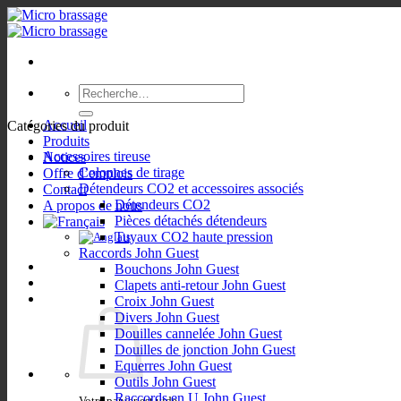
Passer
au
contenu
Recherche
pour :
Accueil
Catégories du produit
Produits
Accessoires tireuse
Notices
Colonnes de tirage
Offre d’emplois
Détendeurs CO2 et accessoires associés
Contact
Détendeurs CO2
A propos de nous
Pièces détachés détendeurs
Tuyaux CO2 haute pression
Raccords John Guest
Bouchons John Guest
Clapets anti-retour John Guest
Croix John Guest
Divers John Guest
Douilles cannelée John Guest
Douilles de jonction John Guest
Equerres John Guest
Outils John Guest
Raccords en U John Guest
Votre panier est vide.