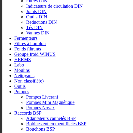
Filtres DIN
Indicateurs de circulation DIN
Joints DIN
Outils DIN
Reductions DIN
Tés DIN
Vannes DIN
Fermenteurs
Filtres à houblon
Fonds filtrants
Groupe froid WINUS
HERMS
Labo
Moulins
Nettoyants
Non classifié(e)
Outils
Pompes
Pompes Liverani
Pompes Mini Magnétique
Pompes Novax
Raccords BSP
Adaptateurs cannelés BSP
Bobines entièrement filetés BSP
Bouchons BSP