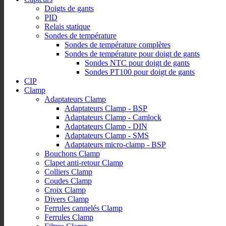
Doigts de gants
PID
Relais statique
Sondes de température
Sondes de température complètes
Sondes de température pour doigt de gants
Sondes NTC pour doigt de gants
Sondes PT100 pour doigt de gants
CIP
Clamp
Adaptateurs Clamp
Adaptateurs Clamp - BSP
Adaptateurs Clamp - Camlock
Adaptateurs Clamp - DIN
Adaptateurs Clamp - SMS
Adaptateurs micro-clamp - BSP
Bouchons Clamp
Clapet anti-retour Clamp
Colliers Clamp
Coudes Clamp
Croix Clamp
Divers Clamp
Ferrules cannelés Clamp
Ferrules Clamp