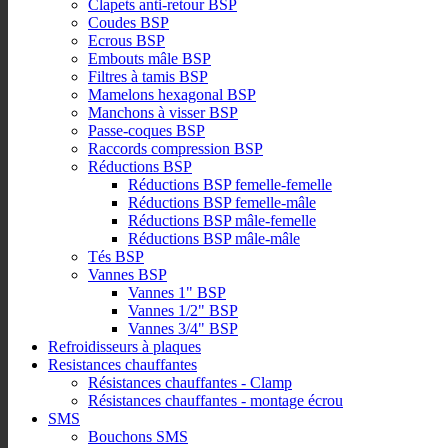
Clapets anti-retour BSP
Coudes BSP
Ecrous BSP
Embouts mâle BSP
Filtres à tamis BSP
Mamelons hexagonal BSP
Manchons à visser BSP
Passe-coques BSP
Raccords compression BSP
Réductions BSP
Réductions BSP femelle-femelle
Réductions BSP femelle-mâle
Réductions BSP mâle-femelle
Réductions BSP mâle-mâle
Tés BSP
Vannes BSP
Vannes 1" BSP
Vannes 1/2" BSP
Vannes 3/4" BSP
Refroidisseurs à plaques
Resistances chauffantes
Résistances chauffantes - Clamp
Résistances chauffantes - montage écrou
SMS
Bouchons SMS