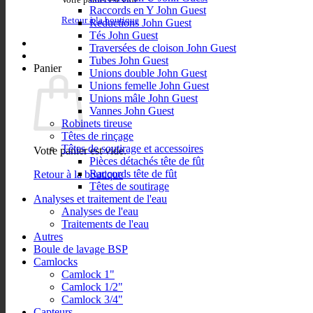
Raccords en Y John Guest
Retour à la boutique
Reductions John Guest
Tés John Guest
Traversées de cloison John Guest
Tubes John Guest
Panier
Unions double John Guest
Unions femelle John Guest
Unions mâle John Guest
Vannes John Guest
Robinets tireuse
Têtes de rinçage
Têtes de soutirage et accessoires
Votre panier est vide.
Pièces détachés tête de fût
Raccords tête de fût
Retour à la boutique
Têtes de soutirage
Analyses et traitement de l'eau
Analyses de l'eau
Traitements de l'eau
Autres
Boule de lavage BSP
Camlocks
Camlock 1"
Camlock 1/2"
Camlock 3/4"
Capteurs