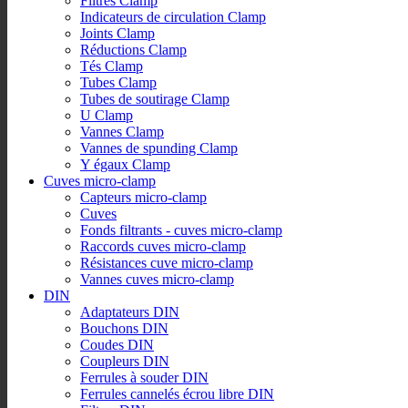
Filtres Clamp
Indicateurs de circulation Clamp
Joints Clamp
Réductions Clamp
Tés Clamp
Tubes Clamp
Tubes de soutirage Clamp
U Clamp
Vannes Clamp
Vannes de spunding Clamp
Y égaux Clamp
Cuves micro-clamp
Capteurs micro-clamp
Cuves
Fonds filtrants - cuves micro-clamp
Raccords cuves micro-clamp
Résistances cuve micro-clamp
Vannes cuves micro-clamp
DIN
Adaptateurs DIN
Bouchons DIN
Coudes DIN
Coupleurs DIN
Ferrules à souder DIN
Ferrules cannelés écrou libre DIN