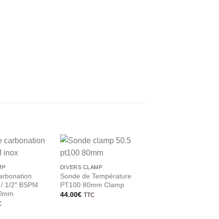
RUPTURE DE 
MP
DIVERS CLAMP
DIVERS CLAMP
arbonation
Sonde de Température
Hopdrop Clamp 4″
 / 1/2″ BSPM
PT100 80mm Clamp
276.00
€
TTC
50mm
44.00
€
TTC
C