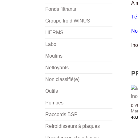
A m
Fonds filtrants
Té
Groupe froid WINUS
No
HERMS
Labo
In
Moulins
Nettoyants
P
Non classifié(e)
Outils
Pompes
DIV
Man
Raccords BSP
40.
Refroidisseurs à plaques
Resistances chauffantes