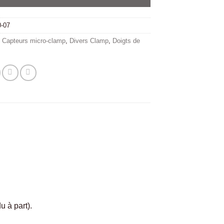
0-07
:
Capteurs micro-clamp
,
Divers Clamp
,
Doigts de
u à part).