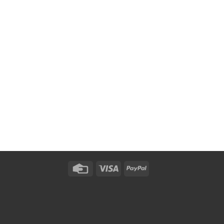
Credit
Visa
PayPal
Card