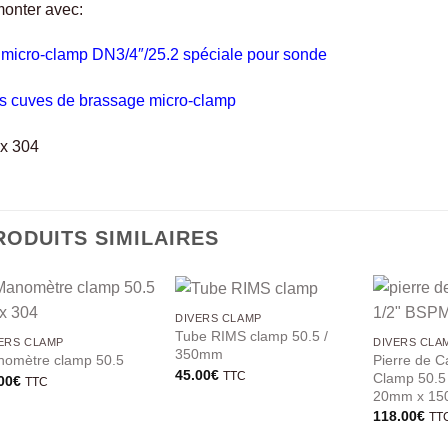
onter avec:
 micro-clamp DN3/4″/25.2 spéciale pour sonde
s cuves de brassage micro-clamp
ox 304
RODUITS SIMILAIRES
DIVERS CLAMP
Tube RIMS clamp 50.5 /
ERS CLAMP
DIVERS CLA
350mm
Pierre de C
omètre clamp 50.5
45.00
€
TTC
Clamp 50.5
00
€
TTC
20mm x 1
118.00
€
TT