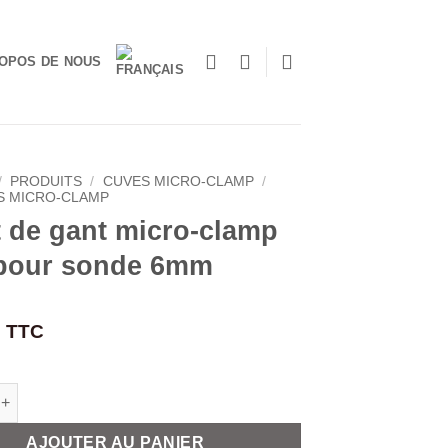
OPOS DE NOUS
/
PRODUITS
/
CUVES MICRO-CLAMP
/
S MICRO-CLAMP
 de gant micro-clamp
 pour sonde 6mm
TTC
de Doigt de gant micro-clamp 25.2 pour sonde 6mm
AJOUTER AU PANIER